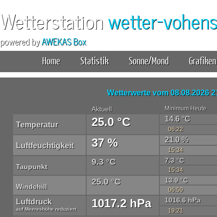
Wetterstation
wetter-vohens
powered by
AWEKAS Box
Home
Statistik
Sonne/Mond
Grafiken
Wetterwerte vom
08.08.2026 2
Aktuell
Minimum Heute
14.6 °C
25.0 °C
Temperatur
06:22
21.0 %
37 %
Luftfeuchtigkeit
15:34
7.3 °C
9.3 °C
Taupunkt
15:34
13.9 °C
25.0 °C
Windchill
06:50
1016.6 hPa
1017.2 hPa
Luftdruck
auf Meereshöhe reduziert
19:21