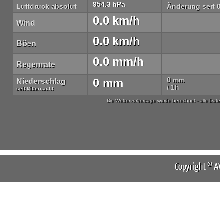
954.3 hPa
Luftdruck absolut
Änderung seit 
0.0 km/h
Wind
0.0 km/h
Böen
0.0 mm/h
Regenrate
0 mm
0 mm
Niederschlag
/ 1h
seit Mitternacht
Die Wettervorhersage wurde berechnet - alle Da
Copyright © 